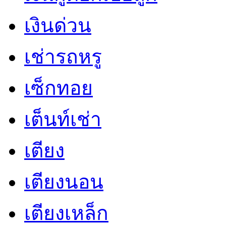
เงินด่วน
เช่ารถหรู
เซ็กทอย
เต็นท์เช่า
เตียง
เตียงนอน
เตียงเหล็ก