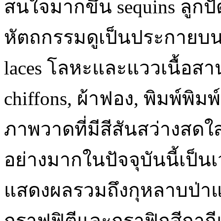
สนใจมากขึ้น sequins ลูกปั
หัตถกรรมดูเป็นประกายบน t
laces โลหะและแววเนื้อสานพ
chiffons, ผ้าฟอง, พิมพ์พิมพ
ภาพวาดที่มีสีสันสว่างสดใ
อย่างมากในปัจจุบันนี้เป
แสดงผลรวมถึงกุหลาบป่าแล
กราฟฟิตีและกราฟิกสีกากี