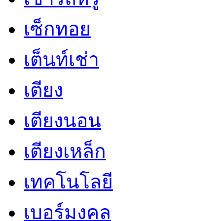
เซ็กทอย
เต็นท์เช่า
เตียง
เตียงนอน
เตียงเหล็ก
เทคโนโลยี
เบอร์มงคล