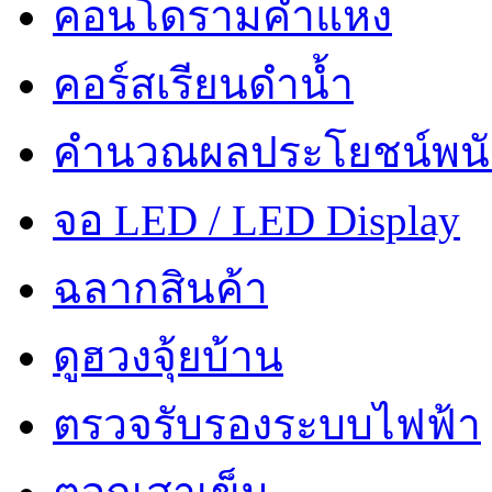
คอนโดรามคำแหง
คอร์สเรียนดำน้ำ
คำนวณผลประโยชน์พน
จอ LED / LED Display
ฉลากสินค้า
ดูฮวงจุ้ยบ้าน
ตรวจรับรองระบบไฟฟ้า