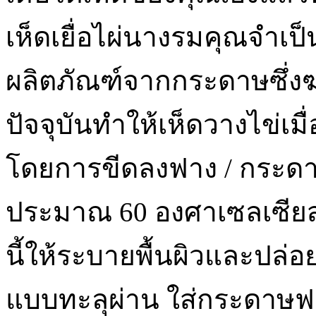
เห็ดเยื่อไผ่นางรมคุณจำเป
ผลิตภัณฑ์จากกระดาษซึ่งฆ
ปัจจุบันทำให้เห็ดวางไข่เมื
โดยการขีดลงฟาง / กระดาษใ
ประมาณ 60 องศาเซลเซียสป
นี้ให้ระบายพื้นผิวและปล่อ
แบบทะลุผ่าน ใส่กระดาษฟ