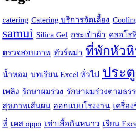
catering
Catering บริการจัดเลี้ยง
Coolin
samui
Silica Gel
กระเป๋าผ้า
คลอโรฟิ
ที่พักหัวห
ตรวจสอบภาพ
ทัวร์พม่า
ประตู
น้ำหอม
บทเรียน Excel ทั่วไป
เพลิง
รักษาผมร่วง
รักษาผมร่วงตามธรร
สุขภาพเส้นผม
ออกแบบโรงงาน
เครื่อ
ที่
เคส oppo
เช่าเสื้อกันหนาว
เรียน Exc