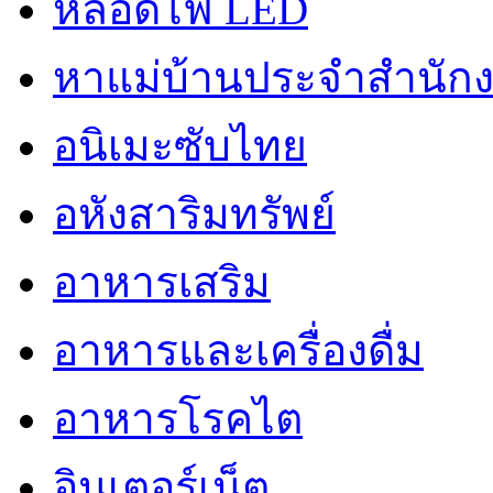
หลอดไฟ LED
หาแม่บ้านประจำสำนัก
อนิเมะซับไทย
อหังสาริมทรัพย์
อาหารเสริม
อาหารและเครื่องดื่ม
อาหารโรคไต
อินเตอร์เน็ต