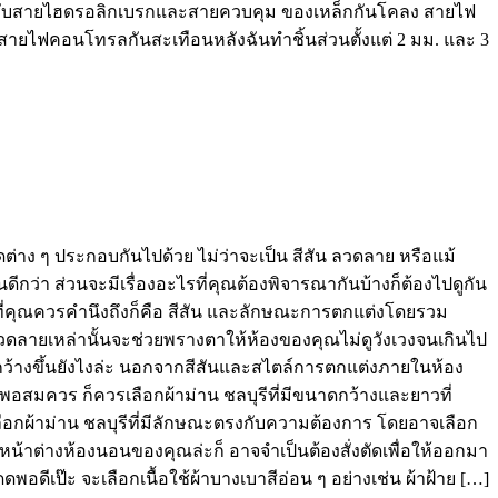
ำหรับสายไฮดรอลิกเบรกและสายควบคุม ของเหล็กกันโคลง สายไฟ
ยไฟคอนโทรลกันสะเทือนหลังฉันทำชิ้นส่วนตั้งแต่ 2 มม. และ 3
ดต่าง ๆ ประกอบกันไปด้วย ไม่ว่าจะเป็น สีสัน ลวดลาย หรือแม้
ดีกว่า ส่วนจะมีเรื่องอะไรที่คุณต้องพิจารณากันบ้างก็ต้องไปดูกัน
รกที่คุณควรคำนึงถึงก็คือ สีสัน และลักษณะการตกแต่งโดยรวม
าะลวดลายเหล่านั้นจะช่วยพรางตาให้ห้องของคุณไม่ดูวังเวงจนเกินไป
งคุณกว้างขึ้นยังไงล่ะ นอกจากสีสันและสไตล์การตกแต่งภายในห้อง
สมควร ก็ควรเลือกผ้าม่าน ชลบุรีที่มีขนาดกว้างและยาวที่
ือกผ้าม่าน ชลบุรีที่มีลักษณะตรงกับความต้องการ โดยอาจเลือก
น์หน้าต่างห้องนอนของคุณล่ะก็ อาจจำเป็นต้องสั่งตัดเพื่อให้ออกมา
อดีเป๊ะ จะเลือกเนื้อใช้ผ้าบางเบาสีอ่อน ๆ อย่างเช่น ผ้าฝ้าย […]