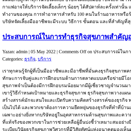
กาแฟอาจให้บริการจัดเลี้ยงเล็กๆ น้อยๆ ได้สัปดาห์ละครั้งเท่านั
ทำงานของคุณ การทำอาหารสำหรับ 100 คนในร้านอาหารหรือร้านกาแ
บริษัทจัดเลี้ยงมืออาชีพจะมีระบบ วิธีการ ขั้นตอน และที่สำคัญที
ประสบการณ์ในการทำธุรกิจสุขภาพสำคัญอ
Yazan: admin | 05 May 2022 |
Comments Off
on ประสบการณ์ในการ
Categories:
ธุรกิจ
,
บริการ
เราทุกคนรู้จักผู้ที่เป็นมืออาชีพและมีอาชีพที่มั่นคงธุรกิจสุขภาพคน
ทักษะการจับคู่และการฝึกอบรมด้านการตลาดแบบเครือข่ายมีโอกาส
สุขภาพจำเป็นต้องมีการฝึกอบรมน้อยมากมีผู้เชี่ยวชาญจำนวนมาก
เขารู้วิธีกำหนดเป้าหมายและธุรกิจสุขภาพ ธุรกิจสุขภาพวางแผนกลยุ
สร้างสรรค์มักจะสนใจและเปิดรับความคิดสร้างสรรค์ของธุรกิจ พว
เป็นไปได้ และพวกเขาต้องการความยืดหยุ่นของธุรกิจที่ทำที
เฉพาะอย่างยิ่งหากบริษัทอยู่ในอุตสาหกรรมด้านสุขภาพและความเ
ที่แท้จริงของพวกเขาในการช่วยเหลือผู้อื่นบ่งชี้ว่าเหมาะสมอย่
ระเบียบวินัยธุรกิจสุขภาพวิศวกรที่มีวิสัยทัศน์แห่งอนาคตมองเ