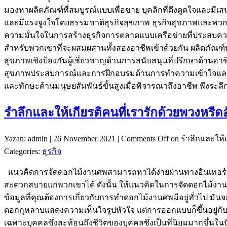
มองหาผลิตภัณฑ์ที่สมบูรณ์แบบเพื่อขาย บุคลิกที่ดึงดูดใจและมี
และมีแรงจูงใจโดยธรรมชาติธุรกิจสุขภาพ ธุรกิจสุขภาพและพวกเข
ความมั่นใจในการสร้างธุรกิจการตลาดแบบเครือข่ายที่ประสบความ
สำหรับพวกเขาที่จะผสมผสานทั้งสองอาชีพเข้าด้วยกัน ผลิตภัณฑ์ทา
สุขภาพเชิงป้องกันผู้เชี่ยวชาญด้านการสนับสนุนที่ปรึกษาด้านอา
สุขภาพประสบการณ์และการฝึกอบรมด้านการทำความเข้าใจและการ
และทักษะด้านมนุษยสัมพันธ์ขั้นสูงเมื่อพิจารณาถึงอาชีพ พึงระลึกไว
รำลึกและให้เกียรติคนที่เรารักด้วยพวงหรีดอ
Yazan: admin | 26 November 2021 |
Comments Off
on รำลึกและให้เก
Categories:
ธุรกิจ
แนวคิดการจัดดอกไม้งานศพสามารถหาได้ง่ายผ่านทางอินเทอร์เน็
สะดวกสบายแก่พวกเขาได้ ดังนั้น ให้แนวคิดในการจัดดอกไม้งาน
ข้อมูลที่คุณต้องการเกี่ยวกับการทำดอกไม้งานศพมีอยู่ทั่วไป มั
ดอกกุหลาบแสดงความเห็นใจรูปหัวใจ แต่การออกแบบก็ขึ้นอยู่กับ
เฉพาะบุคคลซึ่งสะท้อนถึงชีวิตของบุคคลซึ่งเป็นที่นิยมมากขึ้น