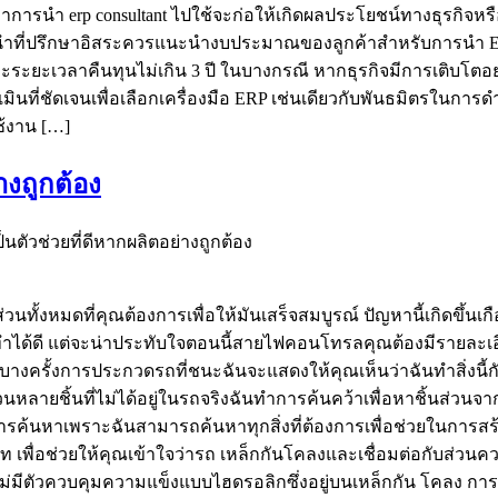
 erp consultant ไปใช้จะก่อให้เกิดผลประโยชน์ทางธุรกิจหรือไม่
ะนำที่ปรึกษาอิสระควรแนะนำงบประมาณของลูกค้าสำหรับการนำ ERP ไ
ะเวลาคืนทุนไม่เกิน 3 ปี ในบางกรณี หากธุรกิจมีการเติบโตอย่า
ะเมินที่ชัดเจนเพื่อเลือกเครื่องมือ ERP เช่นเดียวกับพันธมิตรใน
ช้งาน […]
างถูกต้อง
ัวช่วยที่ดีหากผลิตอย่างถูกต้อง
ิ้นส่วนทั้งหมดที่คุณต้องการเพื่อให้มันเสร็จสมบูรณ์ ปัญหานี้เกิดข
ขาทำได้ดี แต่จะน่าประทับใจตอนนี้สายไฟคอนโทรลคุณต้องมีรายละเอ
 ๆ บางครั้งการประกวดรถที่ชนะฉันจะแสดงให้คุณเห็นว่าฉันทำสิ่งนี
นหลายชิ้นที่ไม่ได้อยู่ในรถจริงฉันทำการค้นคว้าเพื่อหาชิ้นส่วนจ
ค้นหาเพราะฉันสามารถค้นหาทุกสิ่งที่ต้องการเพื่อช่วยในการสร้า
ท เพื่อช่วยให้คุณเข้าใจว่ารถ เหล็กกันโคลงและเชื่อมต่อกับส่วนค
่มีตัวควบคุมความแข็งแบบไฮดรอลิกซึ่งอยู่บนเหล็กกัน โคลง