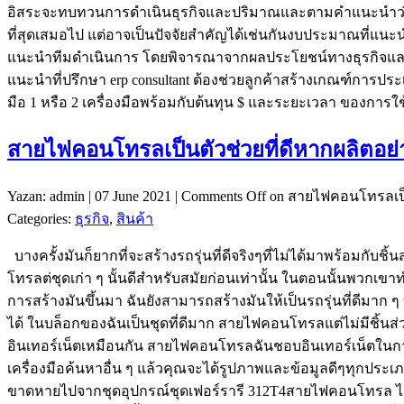
อิสระจะทบทวนการดำเนินธุรกิจและปริมาณและตามคำแนะนำว่าการนำ
ที่สุดเสมอไป แต่อาจเป็นปัจจัยสำคัญได้เช่นกันงบประมาณที่แน
แนะนำทีมดำเนินการ โดยพิจารณาจากผลประโยชน์ทางธุรกิจและระย
แนะนำที่ปรึกษา erp consultant ต้องช่วยลูกค้าสร้างเกณฑ์การปร
มือ 1 หรือ 2 เครื่องมือพร้อมกับต้นทุน $ และระยะเวลา ของการใ
สายไฟคอนโทรลเป็นตัวช่วยที่ดีหากผลิตอย่
Yazan: admin | 07 June 2021 |
Comments Off
on สายไฟคอนโทรลเป็นต
Categories:
ธุรกิจ
,
สินค้า
บางครั้งมันก็ยากที่จะสร้างรถรุ่นที่ดีจริงๆที่ไม่ได้มาพร้อมกับช
โทรลต่ชุดเก่า ๆ นั้นดีสำหรับสมัยก่อนเท่านั้น ในตอนนั้นพวกเ
การสร้างมันขึ้นมา ฉันยังสามารถสร้างมันให้เป็นรถรุ่นที่ดีมาก
ได้ ในบล็อกของฉันเป็นชุดที่ดีมาก สายไฟคอนโทรลแต่ไม่มีชิ้นส่ว
อินเทอร์เน็ตเหมือนกัน สายไฟคอนโทรลฉันชอบอินเทอร์เน็ตในการ
เครื่องมือค้นหาอื่น ๆ แล้วคุณจะได้รูปภาพและข้อมูลดีๆทุกประเภ
ขาดหายไปจากชุดอุปกรณ์ชุดเฟอร์รารี 312T4สายไฟคอนโทรล ไม