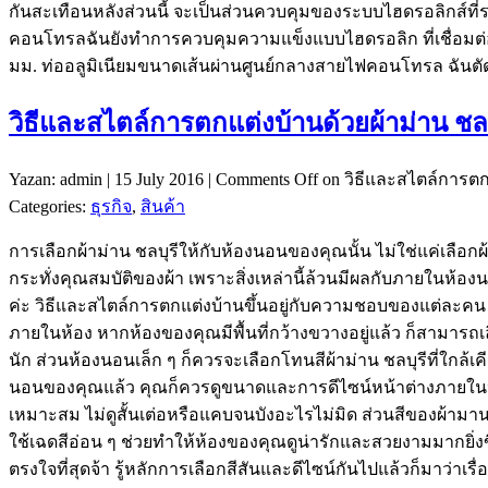
กันสะเทือนหลังส่วนนี้ จะเป็นส่วนควบคุมของระบบไฮดรอลิกส์
คอนโทรลฉันยังทำการควบคุมความแข็งแบบไฮดรอลิก ที่เชื่อมต่
มม. ท่ออลูมิเนียมขนาดเส้นผ่านศูนย์กลางสายไฟคอนโทรล ฉันตัด2 
วิธีและสไตล์การตกแต่งบ้านด้วยผ้าม่าน ชลบ
Yazan: admin | 15 July 2016 |
Comments Off
on วิธีและสไตล์การตกแ
Categories:
ธุรกิจ
,
สินค้า
การเลือกผ้าม่าน ชลบุรีให้กับห้องนอนของคุณนั้น ไม่ใช่แค่เลือก
กระทั่งคุณสมบัติของผ้า เพราะสิ่งเหล่านี้ล้วนมีผลกับภายในห้องน
ค่ะ วิธีและสไตล์การตกแต่งบ้านขึ้นอยู่กับความชอบของแต่ละคน 
ภายในห้อง หากห้องของคุณมีพื้นที่กว้างขวางอยู่แล้ว ก็สามารถเล
นัก ส่วนห้องนอนเล็ก ๆ ก็ควรจะเลือกโทนสีผ้าม่าน ชลบุรีที่ใกล้เ
นอนของคุณแล้ว คุณก็ควรดูขนาดและการดีไซน์หน้าต่างภายในห้อง
เหมาะสม ไม่ดูสั้นเต่อหรือแคบจนบังอะไรไม่มิด ส่วนสีของผ้ามา
ใช้เฉดสีอ่อน ๆ ช่วยทำให้ห้องของคุณดูน่ารักและสวยงามมากยิ่งขึ้
ตรงใจที่สุดจ้า รู้หลักการเลือกสีสันและดีไซน์กันไปแล้วก็มาว่าเ