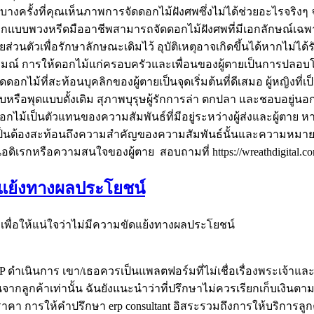
งครั้งที่คุณเห็นภาพการจัดดอกไม้ฝังศพซึ่งไม่ได้ช่วยอะไรจริงๆ จ
ักออกแบบพวงหรีดมืออาชีพสามารถจัดดอกไม้ฝังศพที่มีเอกลักษณ์เฉพ
นตัวเพื่อรักษาลักษณะเดิมไว้ อุบัติเหตุอาจเกิดขึ้นได้หากไม่ไ
ณ์ การให้ดอกไม้แก่ครอบครัวและเพื่อนของผู้ตายเป็นการปลอบโยนพ
อกไม้ที่สะท้อนบุคลิกของผู้ตายเป็นจุดเริ่มต้นที่ดีเสมอ ผู้หญิงที
หรือพุดแบบดั้งเดิม สุภาพบุรุษผู้รักการล่า ตกปลา และชอบอยู่น
อกไม้เป็นตัวแทนของความสัมพันธ์ที่มีอยู่ระหว่างผู้ส่งและผู้ตาย หาก
ป็นต้องสะท้อนถึงความสำคัญของความสัมพันธ์นั้นและความหมายสำห
อดิเรกหรือความสนใจของผู้ตาย สอบถามที่ https://wreathdigital.c
ขัดแย้งทางผลประโยชน์
t เพื่อให้แน่ใจว่าไม่มีความขัดแย้งทางผลประโยชน์
 ดำเนินการ เขา/เธอควรเป็นแพลตฟอร์มที่ไม่เชื่อเรื่องพระเจ้าและต้องไ
จากลูกค้าเท่านั้น ฉันยังแนะนำว่าที่ปรึกษาไม่ควรเรียกเก็บเงินต
าคา การให้คำปรึกษา erp consultant อิสระรวมถึงการให้บริการลู