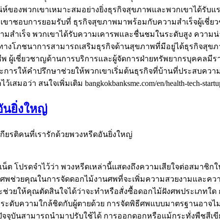
เสน่ห์ของพวกเขาเหมาะสมอย่างยิ่งธุรกิจสุขภาพและพวกเขาได้รับแ
าชอบการยอมรับที่ ธุรกิจสุขภาพมาพร้อมกับความสำเร็จผู้เชี่ยว
สำเร็จ พวกเขาได้รับความเคารพและชื่นชมในระดับสูง ความน่าเชื
งโภชนาการสามารถเสริมธุรกิจด้านสุขภาพที่มีอยู่ได้ธุรกิจสุขภาพ
ชีพ ผู้เชี่ยวชาญด้านการบริการและผู้จัดการฝ่ายทรัพยากรบุคคลมีร
ให้คำปรึกษาช่วยให้พวกเขาเริ่มต้นธุรกิจที่บ้านที่ประสบควา
้เสมอว่า สนใจเพิ่มเติม bangkokbanksme.com/en/health-tech-startup
ันยิ่งใหญ่
ียรติคนที่เรารักด้วยพวงหรีดอันยิ่งใหญ่
ต โปรดจำไว้ว่า พวงหรีดเหล่านี้แสดงถึงความเสียใจต่อสมาชิกใน
ศพช่วยคุณในการจัดดอกไม้งานศพที่จะเพิ่มความสวยงามและความอบอ
นจะช่วยให้คุณตัดสินใจได้ว่าจะทำหรือสั่งซื้อดอกไม้ฝังศพประเภท
ระดับความใกล้ชิดกับผู้ตายด้วย การจัดพิธีศพแบบมาตรฐานอาจไม่เ
ในปัจจุบันสามารถนำมาปรับใช้ได้ การออกดอกหรือแม้กระทั่งพืชสี