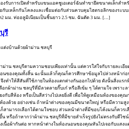
ที่รองรับการเปิดสำหรับแขนแอคชูเอเตอร์ฉันทำขายึดขนาดเล็กส
อกับเหล็กกันโคลงและเชื่อมต่อกับส่วนควบคุมไฮดรอลิกของระบบสา
มม. ท่ออลูมิเนียมเป็นชิ้นยาว 2.5 ซม. ฉันตัด 3 มม. […]
ุรี
ต่งบ้านด้วยผ้าม่าน ชลบุรี
ผ้าม่าน ชลบุรีตามความชอบเพียงเท่านั้น แต่ควรใส่ใจกับรายละเอีย
อนของคุณทั้งสิ้น ฉะนั้นแล้วก็คุณก็ควรศึกษาข้อมูลไปล่วงหน้าก่อน
จึงทำให้สีสันที่ใช้ภายในห้องแตกต่างกันออกไปด้วย ดังนั้นสิ่งแ
ือกผ้าม่าน ชลบุรีที่มีลวดลายกิ๊บเก๋ หรือสีเข้ม ๆ ได้ตามใจ เพร
คียงกับสีห้อง หรือเป็นสีสว่างไปเลยยิ่งดี เพื่อให้ดูเหมือนห้องขอ
ด้วย อย่างเช่น ถ้าหน้าต่างของคุณมีขนาดใหญ่ หรือมีความสูงพอ
นก็สามารถเลือกได้ตามใจชอบ ส่วนหน้าต่างที่มีขอบโค้งมนก็ควรเล
น หรือถ้าหากว่าผ้าม่าน ชลบุรีที่มีขายสำเร็จรูปยังไม่ตรงกับดีไซ
รื่องเนื้อผ้ากันต่อ หากหน้าต่างในห้องนอนของคุณหันไปเจอกับแสงแดดพ