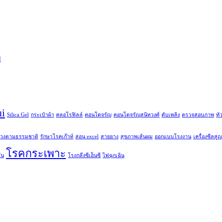
พ
ui
Silica Gel
กระเป๋าผ้า
คลอโรฟิลล์
คอนโดจรัญ
คอนโดจรัญสนิทวงศ์
ดับเพลิง
ตรวจสอบภาพ
ทั
่วงตามธรรมชาติ
รักษาโรคเก๊าท์
สอน excel
สายยาง
สุขภาพเส้นผม
ออกแบบโรงงาน
เครื่องซีลส
โรคกระเพาะ
ัน
โรงกลึงซีเอ็นซี
ไฟฉุกเฉิน