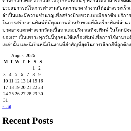
ทำจากแก้วพลาสติกและวัสดุประเภทอื่น ๆ ที่อาจไม่สามารถยึดติดไ
ประสบการณ์ในการทำงานกับฉลากขวด ทำงานได้อย่างรวดเร็วและมีปร
จำเป็นและมีความชำนาญเพื่อสร้างป้ายขวดแบบมืออาชีพ บริการเ
ในการสร้างงานพิมพ์ที่มีคุณภาพสำหรับขวดที่มีเครื่องพิมพ์จำน
ขวดอาจแตกต่างจากวัสดุเนื้อหาและปริมาณที่จะพิมพ์ ในโลกปัจจุบ
ของเรา เป็นเพราะทุกวันนี้ทุกคนใช้เครื่องพิมพ์เพื่อการใช้งานร
เหล่านั้น และนี่เป็นหนึ่งในงานที่สำคัญที่สุดในการเลือกสีที่ถูกต้
August 2026
M
T
W
T
F
S
S
1
2
3
4
5
6
7
8
9
10
11
12
13
14
15
16
17
18
19
20
21
22
23
24
25
26
27
28
29
30
31
« Jul
Recent Posts