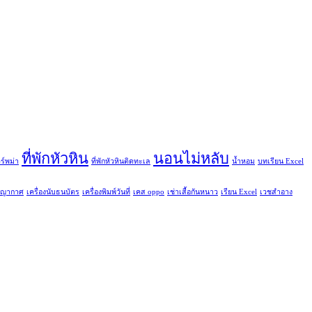
ที่พักหัวหิน
นอนไม่หลับ
วร์พม่า
ที่พักหัวหินติดทะเล
น้ำหอม
บทเรียน Excel
ูญญากาศ
เครื่องนับธนบัตร
เครื่องพิมพ์วันที่
เคส oppo
เช่าเสื้อกันหนาว
เรียน Excel
เวชสำอาง