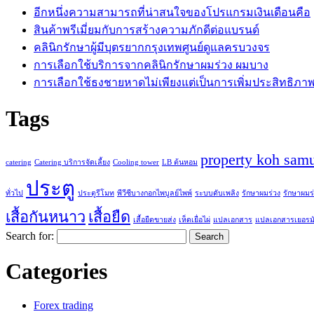
อีกหนึ่งความสามารถที่น่าสนใจของโปรแกรมเงินเดือนคือ
สินค้าพรีเมี่ยมกับการสร้างความภักดีต่อแบรนด์
คลินิกรักษาผู้มีบุตรยากกรุงเทพศูนย์ดูแลครบวงจร
การเลือกใช้บริการจากคลินิกรักษาผมร่วง ผมบาง
การเลือกใช้ธงชายหาดไม่เพียงแต่เป็นการเพิ่มประสิทธิภา
Tags
property koh sam
catering
Catering บริการจัดเลี้ยง
Cooling tower
LB ต้นหอม
ประตู
ทั่วไป
ประตูรีโมท
พีวีซีบางกอกไพบูลย์ไพพ์
ระบบดับเพลิง
รักษาผมร่วง
รักษาผมร
เสื้อกันหนาว
เสื้อยืด
เสื้อยืดขายส่ง
เห็ดเยื่อไผ่
แปลเอกสาร
แปลเอกสารเยอรม
Search for:
Categories
Forex trading