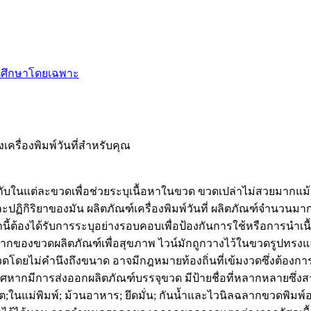
านศึกษาโดยเฉพาะ
รื่องพิมพ์วันที่สำหรับคุณ
ำกับในแต่ละขวดเพื่อช่วยระบุเนื้อหาในขวด ขวดเปล่าไม่สวยมากแม้ว
หาและปฏิกิริยาของมัน ผลิตภัณฑ์เครื่องพิมพ์วันที่ ผลิตภัณฑ์จำ
นี้ต้องได้รับการระบุอย่างรอบคอบเพื่อป้องกันการใช้หรือการนำเนื้อห
ลากของขวดผลิตภัณฑ์เพื่อสุขภาพ ไวน์มักถูกวางไว้ในขวดรูปทรงแ
ขวดโดยไม่คำนึงถึงขนาด อาจมีกฎหมายท้องถิ่นที่เข้มงวดซึ่งต้อง
ศหากมีการส่งออกผลิตภัณฑ์บรรจุขวด มีป้ายชื่อที่หลากหลายซึ่งสา
นต;ในแม่พิมพ์; ม้วนอาหาร; ยึดมั่น; กันน้ำและไวนิลฉลากขวดพิ