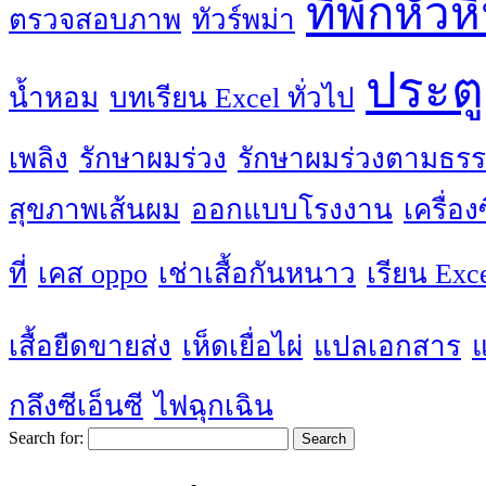
ที่พักหัวห
ตรวจสอบภาพ
ทัวร์พม่า
ประตู
น้ำหอม
บทเรียน Excel ทั่วไป
เพลิง
รักษาผมร่วง
รักษาผมร่วงตามธรร
สุขภาพเส้นผม
ออกแบบโรงงาน
เครื่อ
ที่
เคส oppo
เช่าเสื้อกันหนาว
เรียน Exc
เสื้อยืดขายส่ง
เห็ดเยื่อไผ่
แปลเอกสาร
กลึงซีเอ็นซี
ไฟฉุกเฉิน
Search for: