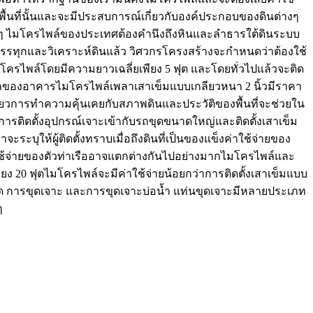
ของพื้นที่นั้นและจะมีประสบการณ์เกี่ยวกับองค์ประกอบของดินต่างๆ
น ๆ ไมโครไพล์ของประเทศต้องคำนึงถึงหินและลำธารใต้ดินระบบ
ทุกและวิเคราะห์ดินแล้ว วิศวกรโครงสร้างจะกำหนดว่าต้องใช้
ไพล์โดยมีความยาวเฉลี่ยเพียง 5 ฟุต และโดยทั่วไปแล้วจะติด
บรรทุกของอาคารไมโครไพล์เพลาเสาเข็มแบบเกลียวหนา 2 นิ้วมีราคา
วการทำความคุ้นเคยกับสภาพดินและประวัติของพื้นที่จะช่วยใน
รติดตั้งอุปกรณ์เจาะเข้ากับรถขุดขนาดใหญ่และติดตั้งเสาเข็ม
ให้ผู้ติดตั้งทราบเมื่อถึงดินที่เป็นของแข็งค่าใช้จ่ายของ
ใช้จ่ายของตัวท่าเรืออาจแตกต่างกันไปอย่างมากไมโครไพล์และ
พียง 20 ฟุตไมโครไพล์จะมีค่าใช้จ่ายน้อยกว่าการติดตั้งเสาเข็มแบบ
ด การขุดเจาะ และการขุดเจาะบ่อน้ำ แท่นขุดเจาะมีหลายประเภท
ๆ