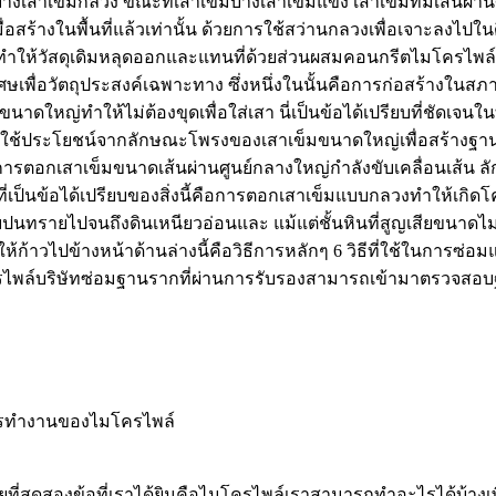
สาเข็มกลวง ขณะที่เสาเข็มบางเสาเข็มแข็ง เสาเข็มที่มีเส้นผ่านศู
่อเมื่อสร้างในพื้นที่แล้วเท่านั้น ด้วยการใช้สว่านกลวงเพื่อเจา
ห้วัสดุเดิมหลุดออกและแทนที่ด้วยส่วนผสมคอนกรีตไมโครไพล์ เมื
นพิเศษเพื่อวัตถุประสงค์เฉพาะทาง ซึ่งหนึ่งในนั้นคือการก่อสร้างใ
าดใหญ่ทำให้ไม่ต้องขุดเพื่อใส่เสา นี่เป็นข้อได้เปรียบที่ชัดเจน
ารใช้ประโยชน์จากลักษณะโพรงของเสาเข็มขนาดใหญ่เพื่อสร้างฐาน
ตอกเสาเข็มขนาดเส้นผ่านศูนย์กลางใหญ่กำลังขับเคลื่อนเส้น ลักษ
เป็นข้อได้เปรียบของสิ่งนี้คือการตอกเสาเข็มแบบกลวงทำให้เกิดโค
ทรายปนทรายไปจนถึงดินเหนียวอ่อนและ แม้แต่ชั้นหินที่สูญเสียขนา
้ก้าวไปข้างหน้าด้านล่างนี้คือวิธีการหลักๆ 6 วิธีที่ใช้ในการซ่
บริษัทซ่อมฐานรากที่ผ่านการรับรองสามารถเข้ามาตรวจสอบฐานราก
รทำงานของไมโครไพล์
ี่สุดสองข้อที่เราได้ยินคือไมโครไพล์เราสามารถทำอะไรได้บ้างเ