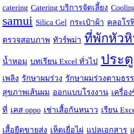
catering
Catering บริการจัดเลี้ยง
Coolin
samui
Silica Gel
กระเป๋าผ้า
คลอโรฟิ
ที่พักหัวห
ตรวจสอบภาพ
ทัวร์พม่า
ประตู
น้ำหอม
บทเรียน Excel ทั่วไป
เพลิง
รักษาผมร่วง
รักษาผมร่วงตามธรร
สุขภาพเส้นผม
ออกแบบโรงงาน
เครื่อ
ที่
เคส oppo
เช่าเสื้อกันหนาว
เรียน Exc
เสื้อยืดขายส่ง
เห็ดเยื่อไผ่
แปลเอกสาร