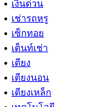
เงินด่วน
เช่ารถหรู
เซ็กทอย
เต็นท์เช่า
เตียง
เตียงนอน
เตียงเหล็ก