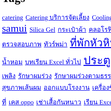
catering
Catering บริการจัดเลี้ยง
Coolin
samui
Silica Gel
กระเป๋าผ้า
คลอโรฟิ
ที่พักหัวห
ตรวจสอบภาพ
ทัวร์พม่า
ประตู
น้ำหอม
บทเรียน Excel ทั่วไป
เพลิง
รักษาผมร่วง
รักษาผมร่วงตามธรร
สุขภาพเส้นผม
ออกแบบโรงงาน
เครื่อ
ที่
เคส oppo
เช่าเสื้อกันหนาว
เรียน Exc