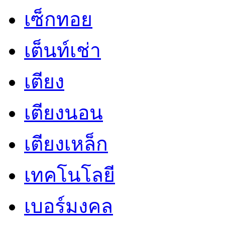
เซ็กทอย
เต็นท์เช่า
เตียง
เตียงนอน
เตียงเหล็ก
เทคโนโลยี
เบอร์มงคล